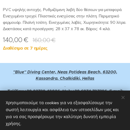
PVC υψηλής αντοχής. Ρυθμιζόμενη λαβή δύο θέσεων για μεταφορά.
Ενισχυμένοι τροχοί. Πλαστικές ενισχύσεις στην πλάτη. Περιμετρικό
φερμουάρ. Πλαϊνή τσέπη. Ενισχυμένες λαβές. Χωρητικότητα: 90 λίτρα.
Διαστάσεις κατά προσέγγιση: 28 x 37 x 78 εκ. Βάρος: 4 κιλά.
140,00
€
160,00
€
Διαθέσιμο σε 7 ημέρες
"Blue" Diving Center, Neas Potideas Beach, 63200,
Kassandra, Chalkidiki, Hellas
Tel/Fax:+30 23730 42026, Mob:+30 6974 727396, E-mail:
bluedivingcenter@yahoo.gr
Χρησιμοποιούμε τα cookies για να εξασφαλίσουμε την
σωστή λειτουργία και ασφάλεια των ιστοσελίδων μας και
GPS Point : 40°11'31.03''Ν - 023°20'07.70''E or 40°11.505'Ν -
23°20.140'E
για να σας προσφέρουμε την καλύτερη δυνατή εμπειρία
χρήσης.