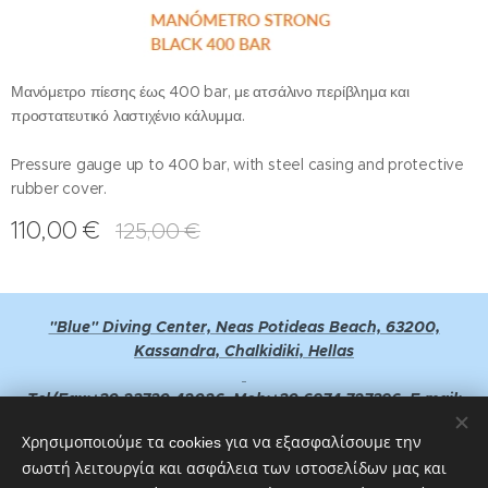
Μανόμετρο πίεσης έως 400 bar, με ατσάλινο περίβλημα και
προστατευτικό λαστιχένιο κάλυμμα.
Pressure gauge up to 400 bar, with steel casing and protective
rubber cover.
110,00
€
125,00
€
"Blue" Diving Center, Neas Potideas Beach, 63200,
Kassandra, Chalkidiki, Hellas
Tel/Fax:+30 23730 42026, Mob:+30 6974 727396, E-mail:
bluedivingcenter@yahoo.gr
Χρησιμοποιούμε τα cookies για να εξασφαλίσουμε την
σωστή λειτουργία και ασφάλεια των ιστοσελίδων μας και
GPS Point : 40°11'31.03''Ν - 023°20'07.70''E or 40°11.505'Ν -