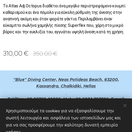
Το Atlas Adj Octopus διαθέτει ένα μεγάλο περιστρεφόμενο κουμπί
καθαρισμού και ένα πόμολο για εύκολη ρύθμιση της άνεσης στην
αναπνοή, ακόμη και όταν φοράτε γάντια. Περιλαμβάνει έναν
εύκαμπτο σωλήνα χαμηλής πίεσης Superflex που, χάρη στο μικρό
βάρος και την ευελιξία του, εγγυάται υψηλή άνεση κατά τη χρήση.
310,00
€
350,00
€
"Blue" Diving Center, Neas Potideas Beach, 63200,
Kassandra, Chalkidiki, Hellas
Tel/Fax:+30 23730 42026, Mob:+30 6974 727396, E-mail:
bluedivingcenter@yahoo.gr
Χρησιμοποιούμε τα cookies για να εξασφαλίσουμε την
σωστή λειτουργία και ασφάλεια των ιστοσελίδων μας και
GPS Point : 40°11'31.03''Ν - 023°20'07.70''E or 40°11.505'Ν -
23°20.140'E
για να σας προσφέρουμε την καλύτερη δυνατή εμπειρία