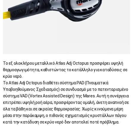
Το εξ ολοκλήρου μεταλλικό Atlas Adj Octopus προσφέρει υψηλή
θερμοαγωγιμότητα, καθιστώντας το κατάλληλο για καταδύσεις σε
κρύο νερό.
Το Atlas Adj Octopus διαθέτει σύστημα PAD (Πνευματικά
Υποβοηθούμενος Σχεδιασμός) σε συνδυασμό με το πατενταρισμένο
σύστημα VAD (Vortex Assisted Design) της Mares. Αυτή η συνέργεια
επιτρέπει υψηλή ροή αέρα, προσφέροντας ομαλή, άνετη αναπνοή σε
όλα τα βάθη και σε ακραίες θερμοκρασίες. Χωρίς κινούμενα μέρη
μέσα στην παράκαμψη, ο πιθανός σχηματισμός κρυστάλλων πάγου
κατά την κατάδυση σε κρύο νερό δεν αποτελεί ποτέ πρόβλημα.