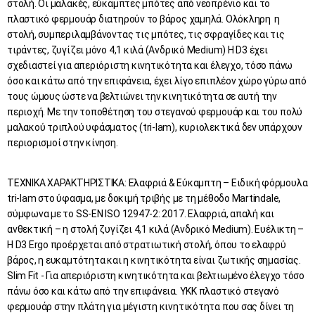
στολή. Οι μαλακές, εύκαμπτες μπότες από νεοπρένιο και το
πλαστικό φερμουάρ διατηρούν το βάρος χαμηλά. Oλόκληρη η
στολή, συμπεριλαμβάνοντας τις μπότες, τις σφραγίδες και τις
τιράντες, ζυγίζει μόνο 4,1 κιλά (Ανδρικό Μedium) Η D3 έχει
σχεδιαστεί για απεριόριστη κινητικότητα και έλεγχο, τόσο πάνω
όσο και κάτω από την επιφάνεια, έχει λίγο επιπλέον χώρο γύρω από
τους ώμους ώστε να βελτιώνει την κινητικότητα σε αυτή την
περιοχή. Με την τοποθέτηση του στεγανού φερμουάρ και του πολύ
μαλακού τριπλού υφάσματος (tri-lam), κυριολεκτικά δεν υπάρχουν
περιορισμοί στην κίνηση.
ΤΕΧΝΙΚΑ ΧΑΡΑΚΤΗΡΙΣΤΙΚΑ: Ελαφριά & Εύκαμπτη – Ειδική φόρμουλα
tri-lam στο ύφασμα, με δοκιμή τριβής με τη μέθοδο Martindale,
σύμφωνα με το SS-EN ISO 12947-2: 2017. Ελαφριά, απαλή και
ανθεκτική – η στολή ζυγίζει 4,1 κιλά (Ανδρικό Medium). Ευέλικτη –
Η D3 Ergo προέρχεται από στρατιωτική στολή, όπου το ελαφρύ
βάρος, η ευκαμτότητα και η κινητικότητα είναι ζωτικής σημασίας.
Slim Fit - Για απεριόριστη κινητικότητα και βελτιωμένο έλεγχο τόσο
πάνω όσο και κάτω από την επιφάνεια. YKK πλαστικό στεγανό
φερμουάρ στην πλάτη για μέγιστη κινητικότητα που σας δίνει τη