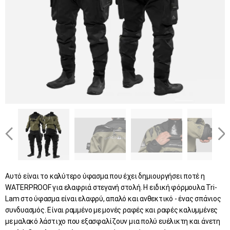
Αυτό είναι το καλύτερο ύφασμα που έχει δημιουργήσει ποτέ η
WATERPROOF για ελαφριά στεγανή στολή. Η ειδική φόρμουλα Tri-
Lam στο ύφασμα είναι ελαφρύ, απαλό και ανθεκτικό - ένας σπάνιος
συνδυασμός. Είναι ραμμένο με μονές ραφές και ραφές καλυμμένες
με μαλακό λάστιχο που εξασφαλίζουν μια πολύ ευέλικτη και άνετη