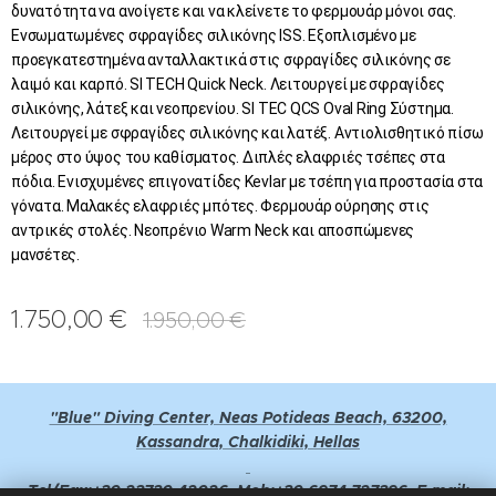
δυνατότητα να ανοίγετε και να κλείνετε το φερμουάρ μόνοι σας.
Ενσωματωμένες σφραγίδες σιλικόνης ISS. Εξοπλισμένο με
προεγκατεστημένα ανταλλακτικά στις σφραγίδες σιλικόνης σε
λαιμό και καρπό. SI TECH Quick Neck. Λειτουργεί με σφραγίδες
σιλικόνης, λάτεξ και νεοπρενίου. SI TEC QCS Oval Ring Σύστημα.
Λειτουργεί με σφραγίδες σιλικόνης και λατέξ. Αντιολισθητικό πίσω
μέρος στο ύψος του καθίσματος. Διπλές ελαφριές τσέπες στα
πόδια. Ενισχυμένες επιγονατίδες Kevlar με τσέπη για προστασία στα
γόνατα. Μαλακές ελαφριές μπότες. Φερμουάρ ούρησης στις
αντρικές στολές. Nεοπρένιο Warm Neck και αποσπώμενες
μανσέτες.
1.750,00
€
1.950,00
€
"Blue" Diving Center, Neas Potideas Beach, 63200,
Kassandra, Chalkidiki, Hellas
Tel/Fax:+30 23730 42026, Mob:+30 6974 727396, E-mail: