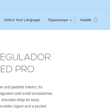
Select Your Language
Περισσότερα
Καλάθι
REGULADOR
ED PRO
e and padded interior, it's
 regulator and small accessories.
d shoulder strap for easy
le-slider zipper and a pocket