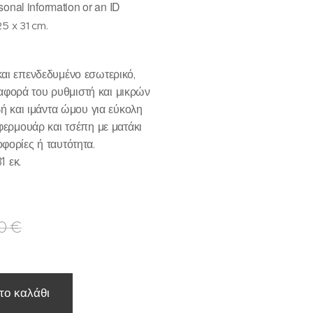
sonal information or an ID
25 x 31 cm.
αι επενδεδυμένο εσωτερικό,
εταφορά του ρυθμιστή και μικρών
βή και ιμάντα ώμου για εύκολη
φερμουάρ και τσέπη με ματάκι
φορίες ή ταυτότητα.
1 εκ.
0
€
το καλάθι