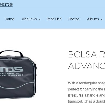
74727396
Home
About Us
Price List
Photos
Albums
BOLSA 
ADVANC
With a rectangular shap
perfect for carrying the
It features a handle an
transport. It has a doub